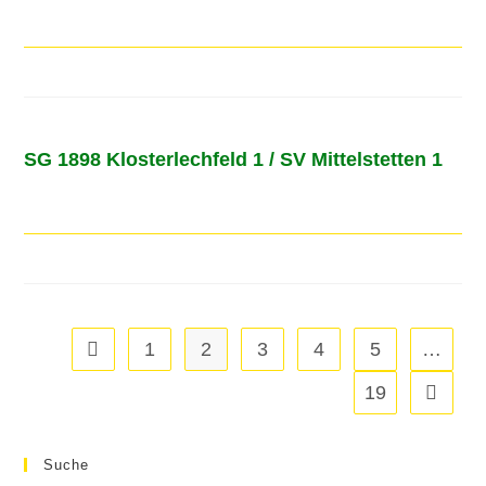
SG 1898 Klosterlechfeld 1 / SV Mittelstetten 1
1
2
3
4
5
…
19
Suche