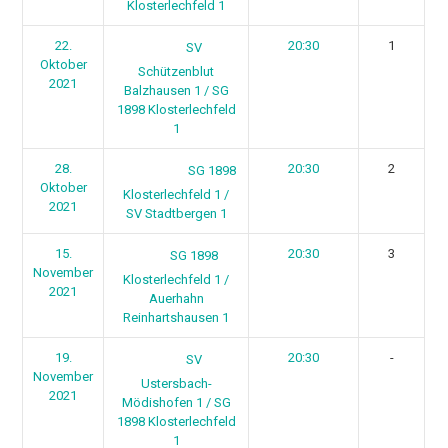
Klosterlechfeld 1
22.
20:30
1
SV
Oktober
Schützenblut
2021
Balzhausen 1 / SG
1898 Klosterlechfeld
1
28.
20:30
2
SG 1898
Oktober
Klosterlechfeld 1 /
2021
SV Stadtbergen 1
15.
20:30
3
SG 1898
November
Klosterlechfeld 1 /
2021
Auerhahn
Reinhartshausen 1
19.
20:30
-
SV
November
Ustersbach-
2021
Mödishofen 1 / SG
1898 Klosterlechfeld
1