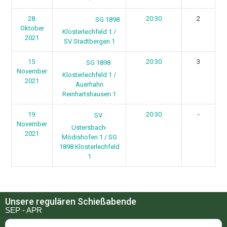
28.
20:30
2
SG 1898
Oktober
Klosterlechfeld 1 /
2021
SV Stadtbergen 1
15.
20:30
3
SG 1898
November
Klosterlechfeld 1 /
2021
Auerhahn
Reinhartshausen 1
19.
20:30
-
SV
November
Ustersbach-
2021
Mödishofen 1 / SG
1898 Klosterlechfeld
1
Unsere regulären Schießabende
SEP - APR