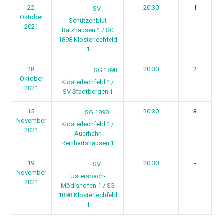
22.
20:30
1
SV
Oktober
Schützenblut
2021
Balzhausen 1 / SG
1898 Klosterlechfeld
1
28.
20:30
2
SG 1898
Oktober
Klosterlechfeld 1 /
2021
SV Stadtbergen 1
15.
20:30
3
SG 1898
November
Klosterlechfeld 1 /
2021
Auerhahn
Reinhartshausen 1
19.
20:30
-
SV
November
Ustersbach-
2021
Mödishofen 1 / SG
1898 Klosterlechfeld
1