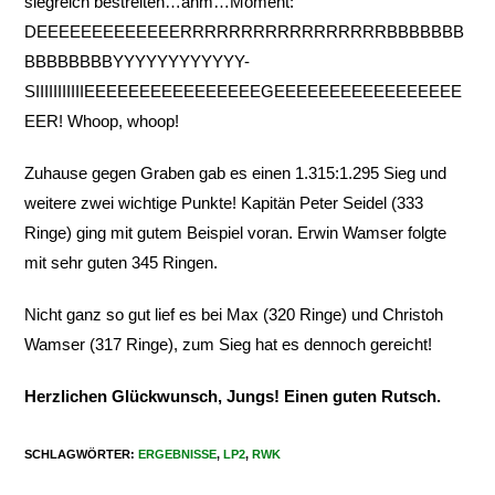
siegreich bestreiten…ähm…Moment:
DEEEEEEEEEEEEERRRRRRRRRRRRRRRRRBBBBBBB
BBBBBBBBYYYYYYYYYYYY-
SIIIIIIIIIIIEEEEEEEEEEEEEEEEGEEEEEEEEEEEEEEEEE
EER! Whoop, whoop!
Zuhause gegen Graben gab es einen 1.315:1.295 Sieg und
weitere zwei wichtige Punkte! Kapitän Peter Seidel (333
Ringe) ging mit gutem Beispiel voran. Erwin Wamser folgte
mit sehr guten 345 Ringen.
Nicht ganz so gut lief es bei Max (320 Ringe) und Christoh
Wamser (317 Ringe), zum Sieg hat es dennoch gereicht!
Herzlichen Glückwunsch, Jungs! Einen guten Rutsch.
SCHLAGWÖRTER
:
ERGEBNISSE
,
LP2
,
RWK