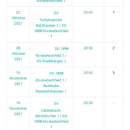
Klosterlechfeld 1
22.
20:30
1
SV
Oktober
Schützenblut
2021
Balzhausen 1 / SG
1898 Klosterlechfeld
1
28.
20:30
2
SG 1898
Oktober
Klosterlechfeld 1 /
2021
SV Stadtbergen 1
15.
20:30
3
SG 1898
November
Klosterlechfeld 1 /
2021
Auerhahn
Reinhartshausen 1
19.
20:30
-
SV
November
Ustersbach-
2021
Mödishofen 1 / SG
1898 Klosterlechfeld
1